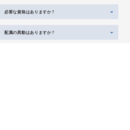
必要な資格はありますか？
建設業で働くには様々な資格が必要になります。（土木施
工管理技士、経理事務士等）
配属の異動はありますか？
入社後に、仕事をしながら資格にチャレンジすることにな
ります。
異動は基本的にありません。
受験料等の費用は会社で負担します。
出張はありますか？
講習、資格試験等での出張があります。
試用期間はありますか？
入社後６カ月は試用期間です。
時短勤務は可能ですか？
時短勤務の制度はありません。
休日出勤はありますか？
繁忙期や災害時の緊急対応等であります。